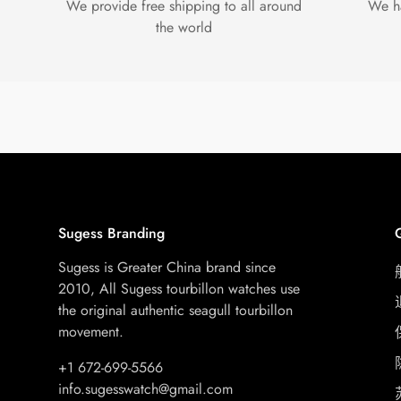
We provide free shipping to all around
We h
the world
Sugess Branding
Sugess is Greater China brand since
2010, All Sugess tourbillon watches use
the original authentic seagull tourbillon
movement.
+1 672-699-5566
info.sugesswatch@gmail.com