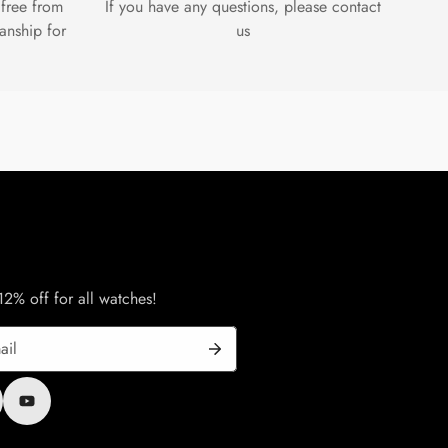
 free from
If you have any questions, please contact
anship for
us
% off for all watches!