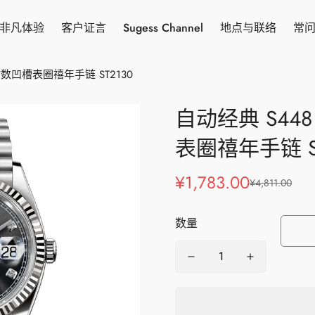
非凡体验
客户证言
Sugess Channel
地点与联络
常
数凹槽表圈禧年手链 ST2130
自动经典 S4
表圈禧年手链 ST
¥1,783.00
¥4,811.00
销
正
售
常
价
价
数量
格
格