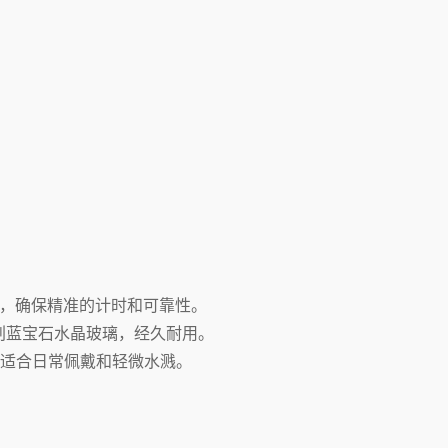
Confirm your age
驱动，确保精准的计时和可靠性。
防刮蓝宝石水晶玻璃，经久耐用。
Are you 18 years old or older?
），适合日常佩戴和轻微水溅。
No, I'm not
Yes, I am