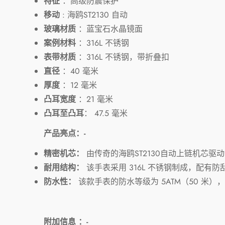
特征
：
高级防震保护
移动
: 海鸥ST2130 自动
玻璃材质
：蓝宝石水晶镜面
案例材料
：316L 不锈钢
表带材质
：316L 不锈钢，带折叠扣
直径
：40 毫米
厚度
：12 毫米
凸耳宽度
：21 毫米
凸耳至凸耳
：
47.5 毫米
产品亮点：-
精密机芯：
由传奇的海鸥ST2130自动上链机芯
耐用结构：
该手表采用 316L 不锈钢制成，配有
防水性：
该款手表的防水等级为 5ATM（50 米
附加信息 ：-