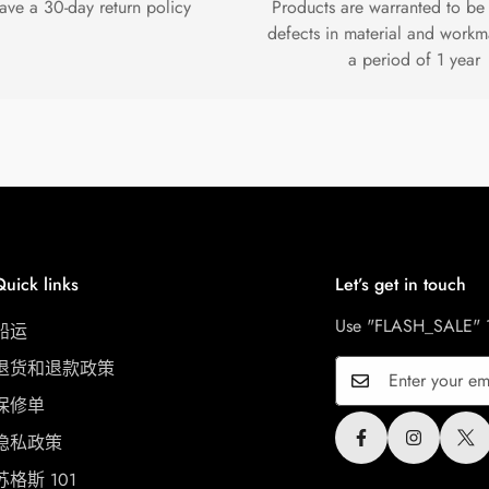
ave a 30-day
return policy
Products are warranted to be
defects in material and workm
a period of 1 year
Quick links
Let’s get in touch
Use "FLASH_SALE" 12
船运
退货和退款政策
保修单
隐私政策
苏格斯 101