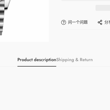
问一个问题
分
Product description
Shipping & Return