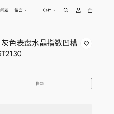
问问题
语言
CNY
48 灰色表盘水晶指数凹槽
2130
售罄