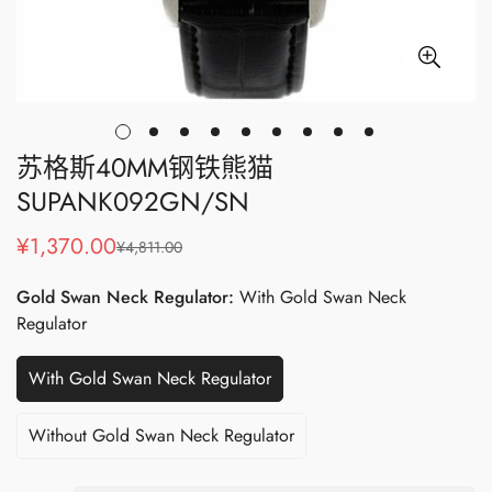
苏格斯40MM钢铁熊猫
SUPANK092GN/SN
¥1,370.00
¥4,811.00
销
正
售
常
Gold Swan Neck Regulator:
With Gold Swan Neck
价
价
Regulator
格
格
With Gold Swan Neck Regulator
Without Gold Swan Neck Regulator