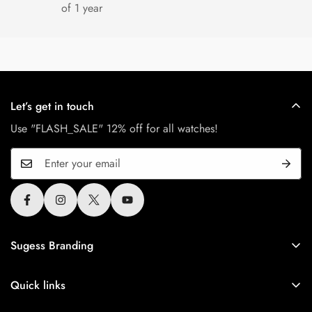
of 1 year
Let’s get in touch
Use "FLASH_SALE" 12% off for all watches!
Sugess Branding
Sugess is Greater China brand since 2010, All Sugess
tourbillon watches use the original authentic seagull tourbillon
Quick links
movement.
船运