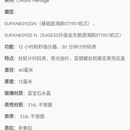
系列
: Chrono Heritage
模型
：
SUPANK092GN（基础款海鸥ST1901机芯），
SUPANK092S
N（SUGESS升级金天鹅颈海鸥ST1901机芯）
功能
：12 小时和秒指示器，30 分钟计时码表
特点
：柱轮计时码表，夜光指针，蓝钢螺丝和展览表壳后盖
直径
：40毫米
厚度
：12毫米
Confirm your age
玻璃材质
：蓝宝石水晶
Are you 18 years old or older?
表壳材质
：316L 不锈钢
No, I'm not
Yes, I am
表带
：
316L 不锈钢
表扣
：
折叠扣